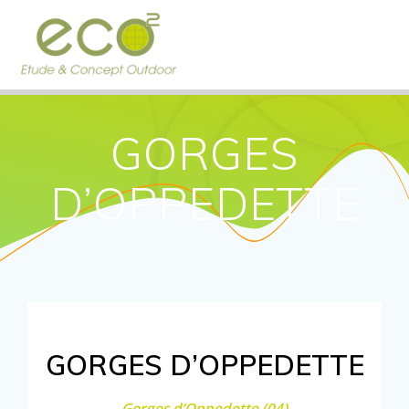
Passer
au
contenu
GORGES
D’OPPEDETTE
GORGES D’OPPEDETTE
Gorges d’Oppedette (04)