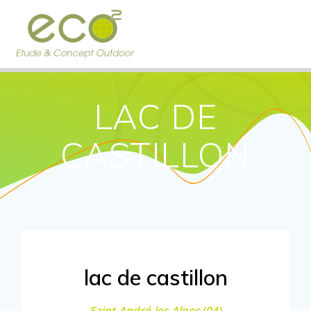
Passer
au
contenu
LAC DE
CASTILLON
lac de castillon
Saint-André-les-Alpes (04)