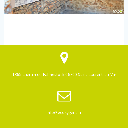
1365 chemin du Fahnestock 06700 Saint-Laurent-du-Var
info@ecoxygene.fr