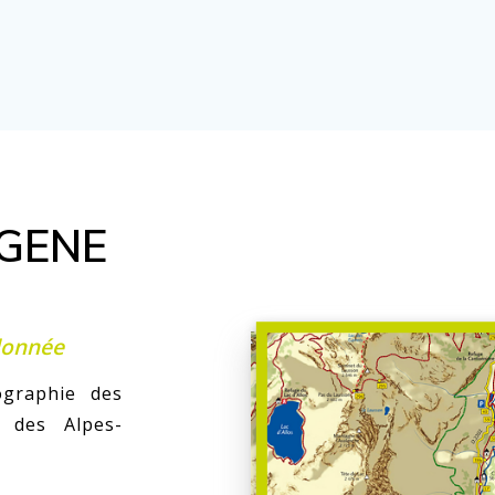
YGENE
donnée
ographie des
 des Alpes-